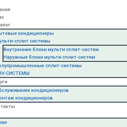
вная
ас
алог
ытовые кондиционеры
ульти-сплит системы
Внутренние блоки мульти сплит-систем
Наружные блоки мульти сплит-систем
олупромышленные сплит-системы
RV-CИСТЕМЫ
уги
бслуживание кондиционеров
онтаж кондиционеров
нтакты
ная