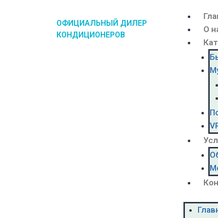
Гла
ОФИЦИАЛЬНЫЙ ДИЛЕР
О н
КОНДИЦИОНЕРОВ
Кат
Б
М
П
V
Усл
О
М
Ко
Глав