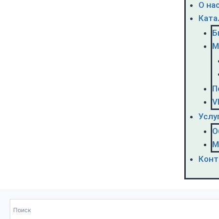
О на
Ката
Б
М
П
V
Услу
О
М
Конт