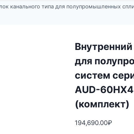
лок канального типа для полупромышленных спли
Внутренний 
для полупр
систем сер
AUD-60HX4
(комплект)
194,690.00
₽