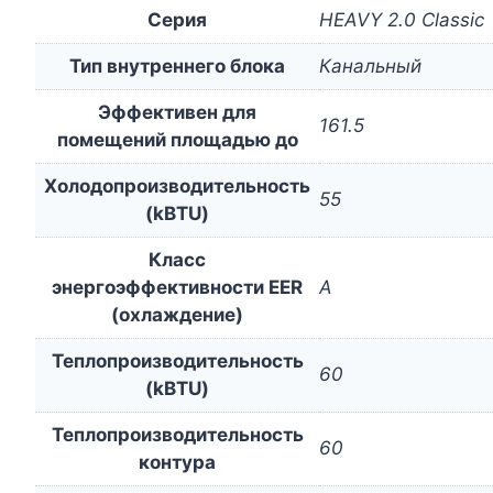
Серия
HEAVY 2.0 Classic
Тип внутреннего блока
Канальный
Эффективен для
161.5
помещений площадью до
Холодопроизводительность
55
(kBTU)
Класс
энергоэффективности EER
A
(охлаждение)
Теплопроизводительность
60
(kBTU)
Теплопроизводительность
60
контура