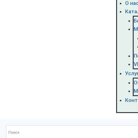
О на
Ката
Б
М
П
V
Услу
О
М
Конт