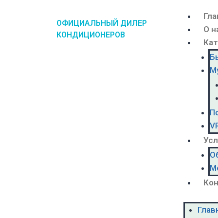
Гла
ОФИЦИАЛЬНЫЙ ДИЛЕР
О н
КОНДИЦИОНЕРОВ
Кат
Б
М
П
V
Усл
О
М
Ко
Глав