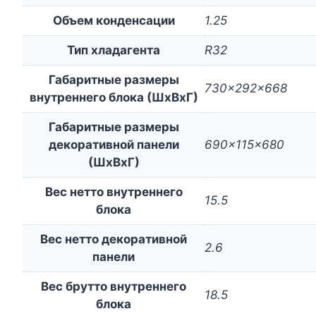
Объем конденсации
1.25
Тип хладагента
R32
Габаритные размеры
730x292x668
внутреннего блока (ШxВxГ)
Габаритные размеры
декоративной панели
690x115x680
(ШxВxГ)
Вес нетто внутреннего
15.5
блока
Вес нетто декоративной
2.6
панели
Вес брутто внутреннего
18.5
блока