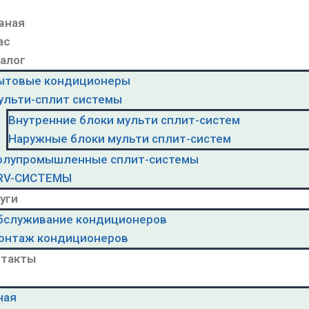
вная
ас
алог
ытовые кондиционеры
ульти-сплит системы
Внутренние блоки мульти сплит-систем
Наружные блоки мульти сплит-систем
олупромышленные сплит-системы
RV-CИСТЕМЫ
уги
бслуживание кондиционеров
онтаж кондиционеров
нтакты
ная