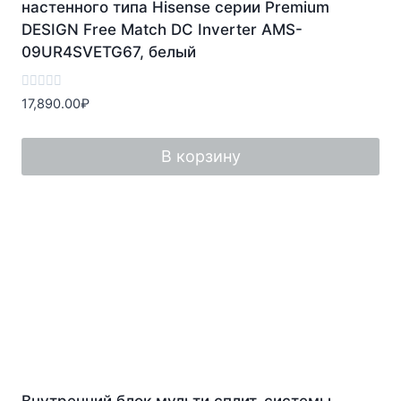
настенного типа Hisense серии Premium
DESIGN Free Match DC Inverter AMS-
09UR4SVETG67, белый
Оценка
17,890.00
₽
0
из
5
В корзину