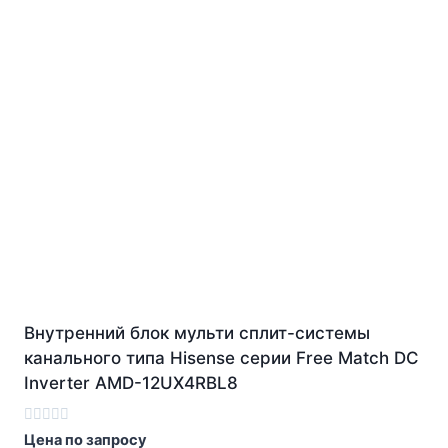
Внутренний блок мульти сплит-системы
канального типа Hisense серии Free Match DC
Inverter AMD-12UX4RBL8
Оценка
Цена по запросу