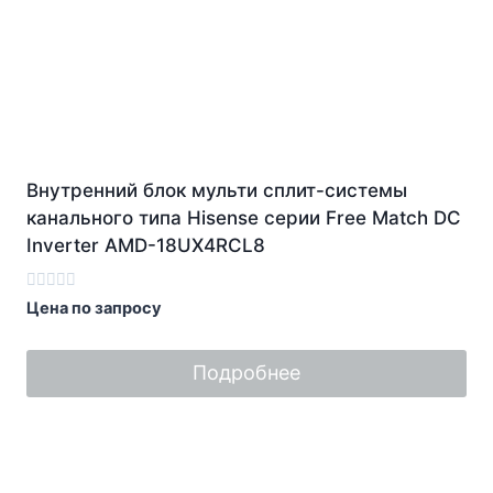
Внутренний блок мульти сплит-системы
канального типа Hisense серии Free Match DC
Inverter AMD-18UX4RCL8
Оценка
Цена по запросу
0
из
5
Подробнее