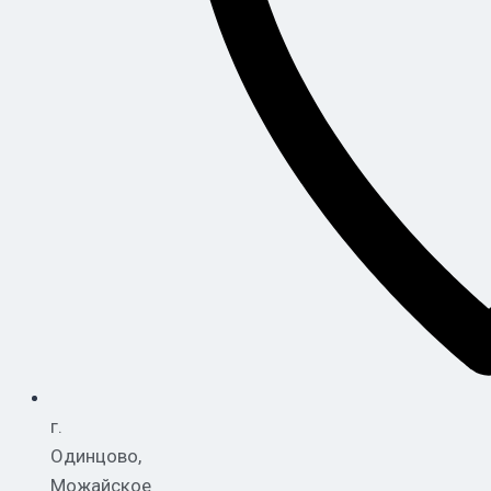
г.
Одинцово,
Можайское