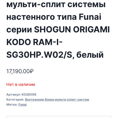
мульти-сплит системы
настенного типа Funai
серии SHOGUN ORIGAMI
KODO RAM-I-
SG30HP.W02/S, белый
17,190.00
₽
Нет в наличии
Артикул:
KO28596
Категория:
Внутренние блоки мульти сплит-систем
Метка:
Funai