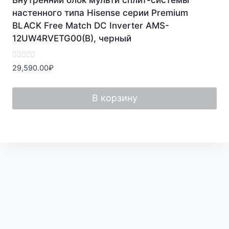
Внутренний блок мульти сплит-системы
настенного типа Hisense серии Premium
BLACK Free Match DC Inverter AMS-
12UW4RVETG00(B), черный
Оценка
29,590.00
₽
0
из
5
В корзину