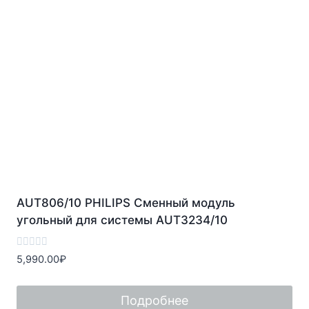
AUT806/10 PHILIPS Сменный модуль
угольный для системы AUT3234/10
Оценка
5,990.00
₽
0
из
5
Подробнее