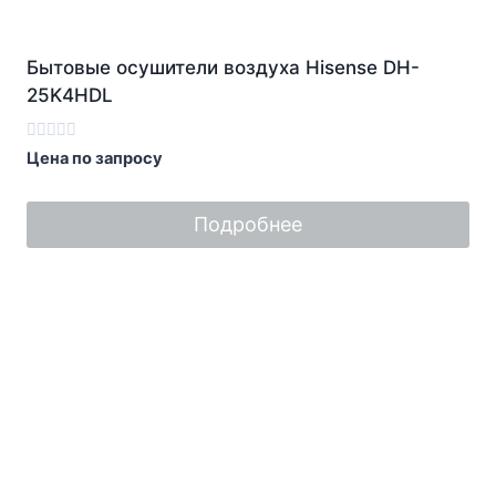
Бытовые осушители воздуха Hisense DH-
25K4HDL
Оценка
Цена по запросу
0
из
5
Подробнее