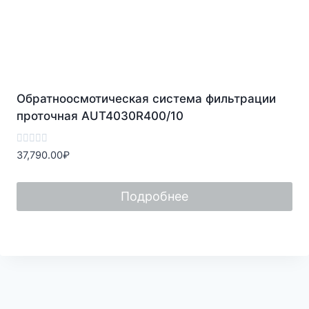
Обратноосмотическая система фильтрации
проточная AUT4030R400/10
Оценка
37,790.00
₽
0
из
5
Подробнее