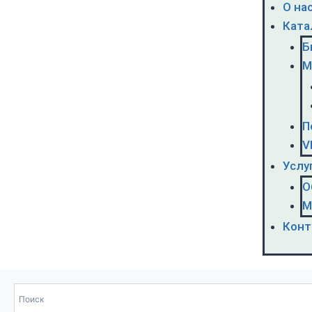
О на
Ката
Б
М
П
V
Услу
О
М
Конт