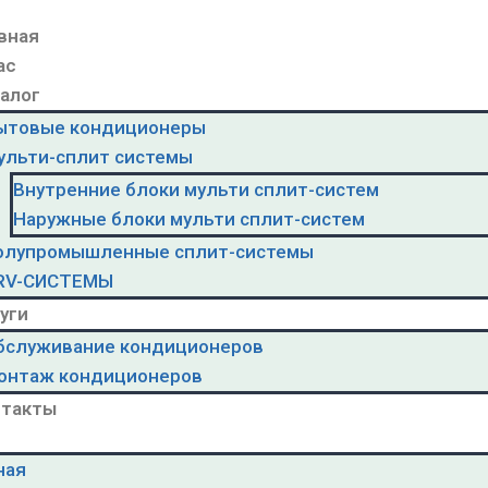
вная
ас
алог
ытовые кондиционеры
ульти-сплит системы
Внутренние блоки мульти сплит-систем
Наружные блоки мульти сплит-систем
олупромышленные сплит-системы
RV-CИСТЕМЫ
уги
бслуживание кондиционеров
онтаж кондиционеров
нтакты
ная