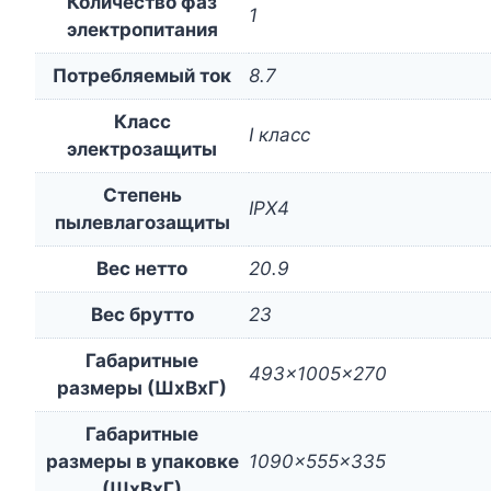
Количество фаз
1
электропитания
Потребляемый ток
8.7
Класс
I класс
электрозащиты
Степень
IPX4
пылевлагозащиты
Вес нетто
20.9
Вес брутто
23
Габаритные
493x1005x270
размеры (ШxВxГ)
Габаритные
размеры в упаковке
1090x555x335
(ШxВxГ)