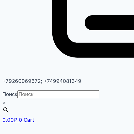
+79260069672; +74994081349
Поиск
×
0.00
₽
0
Cart