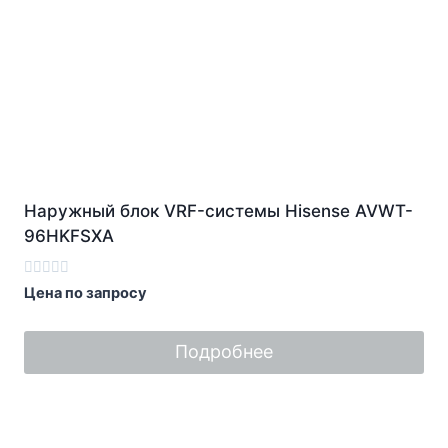
Наружный блок VRF-системы Hisense AVWT-
96HKFSXA
Оценка
Цена по запросу
0
из
5
Подробнее