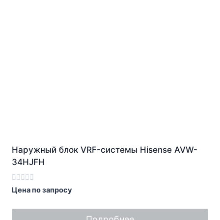
Наружный блок VRF-системы Hisense AVW-
34HJFH
Оценка
Цена по запросу
0
из
5
Подробнее