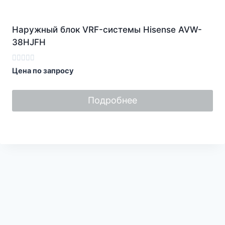
Наружный блок VRF-системы Hisense AVW-
38HJFH
Оценка
Цена по запросу
0
из
5
Подробнее