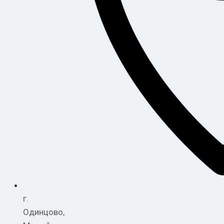
г.
Одинцово,