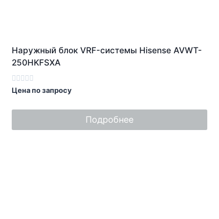
Наружный блок VRF-системы Hisense AVWT-
250HKFSXA
Оценка
Цена по запросу
0
из
5
Подробнее