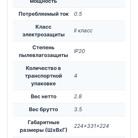
мощность
Потребляемый ток
0.5
Класс
II класс
электрозащиты
Степень
IP20
пылевлагозащиты
Количество в
транспортной
4
упаковке
Вес нетто
2.8
Вес брутто
3.5
Габаритные
224x331x224
размеры (ШxВxГ)