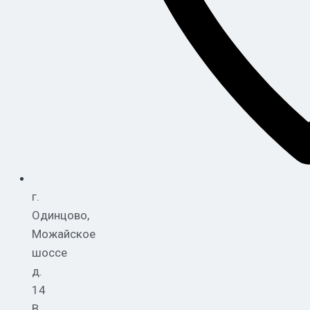
г.
Одинцово,
Можайское
шоссе
д.
14
В