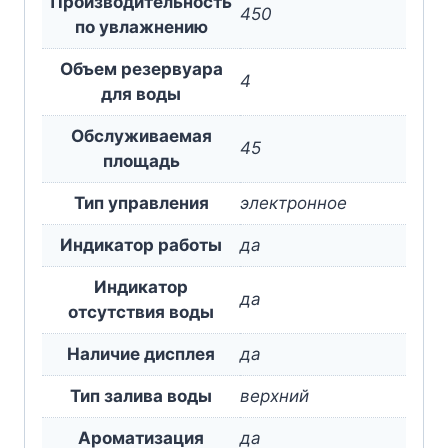
Производительность
450
по увлажнению
Объем резервуара
4
для воды
Обслуживаемая
45
площадь
Тип управления
электронное
Индикатор работы
да
Индикатор
да
отсутствия воды
Наличие дисплея
да
Тип залива воды
верхний
Ароматизация
да