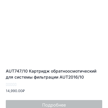
AUT747/10 Картридж обратноосмотический
для системы фильтрации AUT2016/10
Оценка
14,990.00
₽
0
из
5
Подробнее