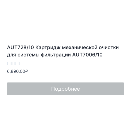
AUT728/10 Картридж механической очистки
для системы фильтрации AUT7006/10
Оценка
6,890.00
₽
0
из
5
Подробнее