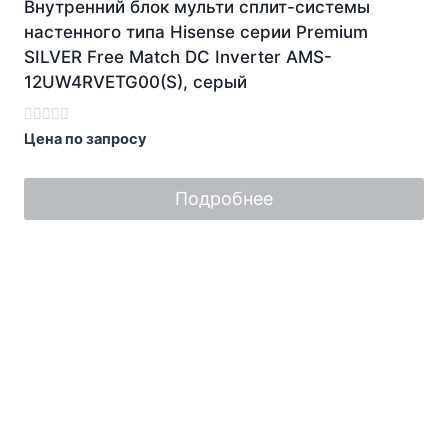
Внутренний блок мульти сплит-системы
настенного типа Hisense серии Premium
SILVER Free Match DC Inverter AMS-
12UW4RVETG00(S), серый
Оценка
Цена по запросу
0
из
5
Подробнее