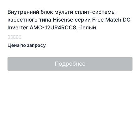
Внутренний блок мульти сплит-системы
кассетного типа Hisense серии Free Match DC
Inverter AMC-12UR4RCC8, белый
Оценка
Цена по запросу
0
из
5
Подробнее