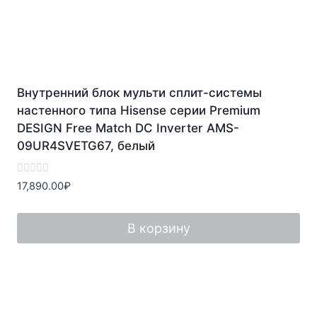
Внутренний блок мульти сплит-системы
настенного типа Hisense серии Premium
DESIGN Free Match DC Inverter AMS-
09UR4SVETG67, белый
Оценка
17,890.00
₽
0
из
5
В корзину