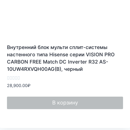
Внутренний блок мульти сплит-системы
настенного типа Hisense серии VISION PRO
CARBON FREE Match DC Inverter R32 AS-
10UW4RXVQH00AG(B), черный
Оценка
28,900.00
₽
0
из
5
В корзину