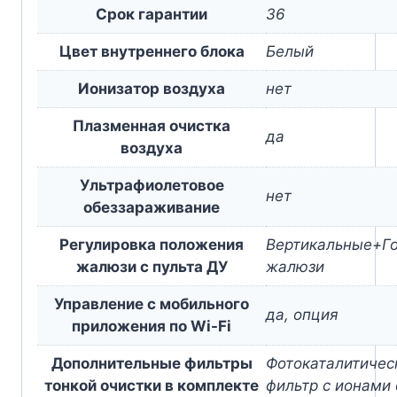
Срок гарантии
36
Цвет внутреннего блока
Белый
Ионизатор воздуха
нет
Плазменная очистка
да
воздуха
Ультрафиолетовое
нет
обеззараживание
Регулировка положения
Вертикальные+Г
жалюзи с пульта ДУ
жалюзи
Управление c мобильного
да, опция
приложения по Wi-Fi
Дополнительные фильтры
Фотокаталитичес
тонкой очистки в комплекте
фильтр с ионами