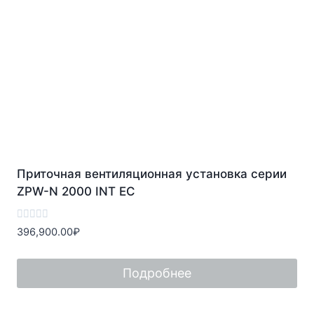
Приточная вентиляционная установка серии
ZPW-N 2000 INT EC
Оценка
396,900.00
₽
0
из
5
Подробнее