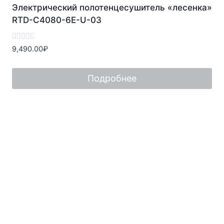
Электрический полотенцесушитель «лесенка»
RTD-C4080-6E-U-03
Оценка
9,490.00
₽
0
из
5
Подробнее