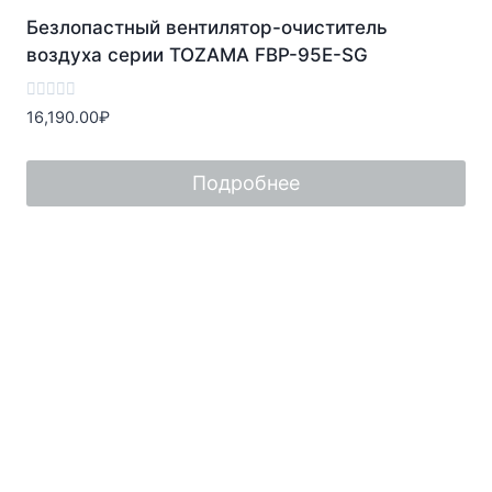
Безлопастный вентилятор-очиститель
воздуха серии TOZAMA FBP-95E-SG
Оценка
16,190.00
₽
0
из
5
Подробнее