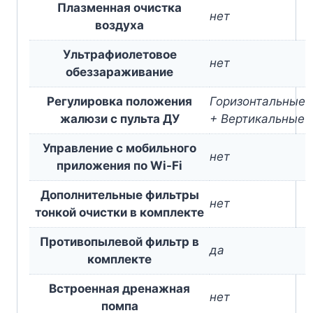
Плазменная очистка
нет
воздуха
Ультрафиолетовое
нет
обеззараживание
Регулировка положения
Горизонтальные
жалюзи с пульта ДУ
+ Вертикальные
Управление c мобильного
нет
приложения по Wi-Fi
Дополнительные фильтры
нет
тонкой очистки в комплекте
Противопылевой фильтр в
да
комплекте
Встроенная дренажная
нет
помпа