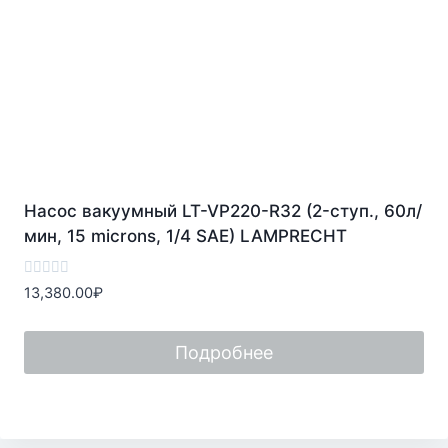
Насос вакуумный LT-VP220-R32 (2-ступ., 60л/
мин, 15 microns, 1/4 SAE) LAMPRECHT
Оценка
13,380.00
₽
0
из
5
Подробнее